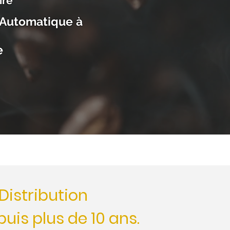
ire
n Automatique à
e
 Distribution
is plus de 10 ans.